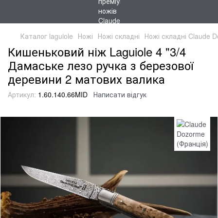
Каталог laguiole
Ножі
Ножі складні
Ножі складні Claude D
Кишеньковий ніж Laguiole 4 "3/4
Дамаське лезо ручка з березової
деревини 2 матових валика
Артикул:
1.60.140.66MID
Написати відгук