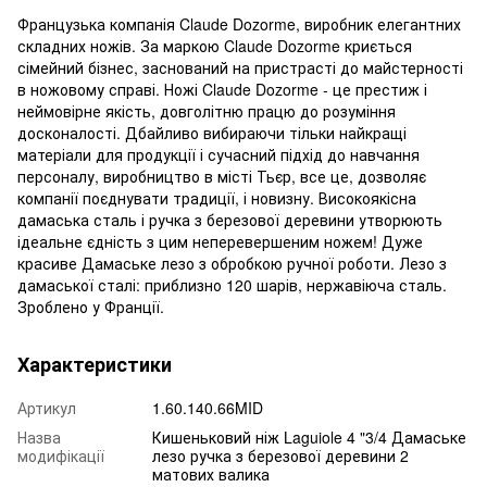
Французька компанія Claude Dozorme, виробник елегантних
складних ножів. За маркою Claude Dozorme криється
сімейний бізнес, заснований на пристрасті до майстерності
в ножовому справі. Ножі Claude Dozorme - це престиж і
неймовірне якість, довголітню працю до розуміння
досконалості. Дбайливо вибираючи тільки найкращі
матеріали для продукції і сучасний підхід до навчання
персоналу, виробництво в місті Тьєр, все це, дозволяє
компанії поєднувати традиції, і новизну. Високоякісна
дамаська сталь і ручка з березової деревини утворюють
ідеальне єдність з цим неперевершеним ножем! Дуже
красиве Дамаське лезо з обробкою ручної роботи. Лезо з
дамаської сталі: приблизно 120 шарів, нержавіюча сталь.
Зроблено у Франції.
Характеристики
Артикул
1.60.140.66MID
Назва
Кишеньковий ніж Laguiole 4 "3/4 Дамаське
модифікації
лезо ручка з березової деревини 2
матових валика