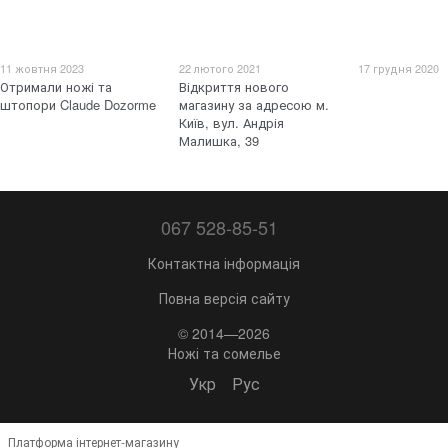
11 жовтня 2023
22 лютого 2021
17 грудня 2020
Отримали ножі та
Відкриття нового
штопори Claude Dozorme
магазину за адресою м.
Київ, вул. Андрія
Малишка, 39
067 528-85-51
Контактна інформація
Повна версія сайту
© 2014—2026
Ножі та сомелье
Укр
Рус
Платформа інтернет-магазину