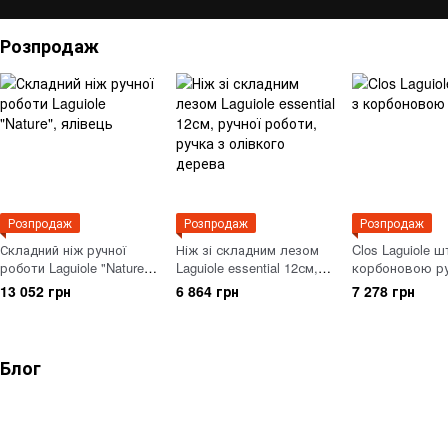
Розпродаж
Розпродаж
Розпродаж
Розпродаж
Складний ніж ручної
Ніж зі складним лезом
Clos Laguiole 
роботи Laguiole "Nature",
Laguiole essential 12см,
корбоновою р
ялівець
ручної роботи, ручка з
13 052 грн
6 864 грн
7 278 грн
олівкого дерева
Блог