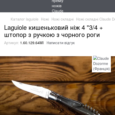
Каталог laguiole
Ножі
Ножі складні
Ножі складні Claude D
Laguiole кишеньковий ніж 4 "3/4 +
штопор з ручкою з чорного роги
Артикул:
1.60.129.64MI
Написати відгук