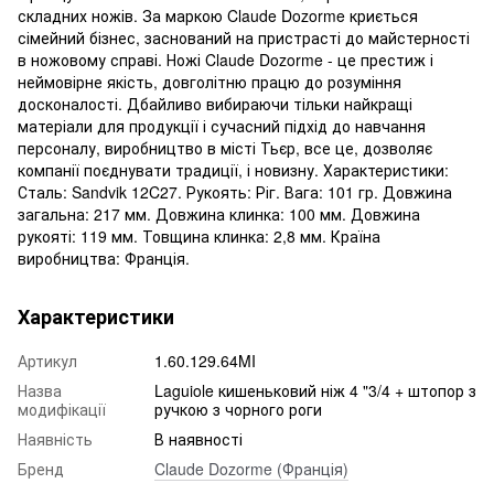
складних ножів. За маркою Claude Dozorme криється
сімейний бізнес, заснований на пристрасті до майстерності
в ножовому справі. Ножі Claude Dozorme - це престиж і
неймовірне якість, довголітню працю до розуміння
досконалості. Дбайливо вибираючи тільки найкращі
матеріали для продукції і сучасний підхід до навчання
персоналу, виробництво в місті Тьєр, все це, дозволяє
компанії поєднувати традиції, і новизну. Характеристики:
Сталь: Sandvik 12C27. Рукоять: Ріг. Вага: 101 гр. Довжина
загальна: 217 мм. Довжина клинка: 100 мм. Довжина
рукояті: 119 мм. Товщина клинка: 2,8 мм. Країна
виробництва: Франція.
Характеристики
Артикул
1.60.129.64MI
Назва
Laguiole кишеньковий ніж 4 "3/4 + штопор з
модифікації
ручкою з чорного роги
Наявність
В наявності
Бренд
Claude Dozorme (Франція)