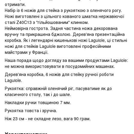
отримати.
Набір із 6 ножів для стейка з рукояткою з оленячого рогу.
Ножі виготовлені з цільного кованого шматка нержавіючої
сталі Z40C13 з "гільйошованим" клинком.
Неймовірна гострота. Задня частина ножа декорована
вручну та прикрашена бджолою. Дерев'яна презентаційна
коробка. Як і легендарні кишенькові ножі Laguiole, ці стильні
ножі для стейків Laguiole виготовлені професійними
майстрами у Франції.
Наша порада щодо догляду за вашими продуктами Laguiole:
не можна використовувати в посудомийних машинах.
Дерев'яна коробка, 6 ножів для стейку ручної роботи
Laguiole.
Рукоятка: справжній оленячий ріг, пасуватиме як до
класичного столу, так і до шале.
Накладки ручки товщиною 7 мм.
Рукоятка товста і зручна.
Ніж 23 см - не складне лезо, вага 90 грам.