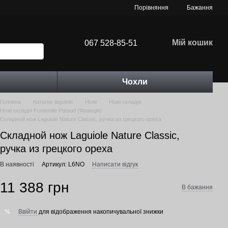
Порівняння
Бажання
Мій кошик
067 528-85-51
Чохли
Головна
Каталог laguiole
Ножі
Ножі складні
Ножі складні Fontenille Pataud (Франція)
Складной нож Laguiole Nature Classic, ручка из грецкого ореха
Складной нож Laguiole Nature Classic,
ручка из грецкого ореха
В наявності
Артикул: L6NO
Написати відгук
11 388 грн
В бажання
Ввійти
для відображення накопичувальної знижки
%