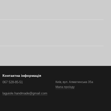
Контактна інформація
067 528-85-51
Київ, вул. Алматинська 35а
Мапа проїзду
laguiole.handmade@gmail.com