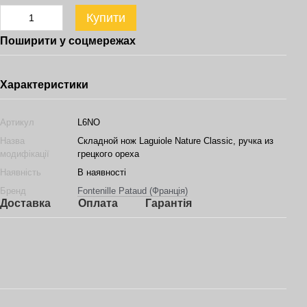
Купити
Поширити у соцмережах
Характеристики
Артикул
L6NO
Назва
Складной нож Laguiole Nature Classic, ручка из
модифікації
грецкого ореха
Наявність
В наявності
Бренд
Fontenille Pataud (Франція)
Доставка
Оплата
Гарантія