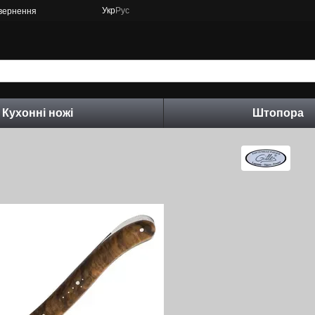
Укр
Рус
овернення
Кухонні ножі
Штопора