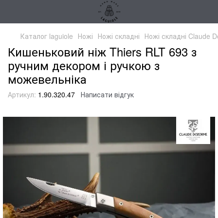
Каталог laguiole
Ножі
Ножі складні
Ножі складні Claude D
Кишеньковий ніж Thiers RLT 693 з
ручним декором і ручкою з
можевельніка
Артикул:
1.90.320.47
Написати відгук