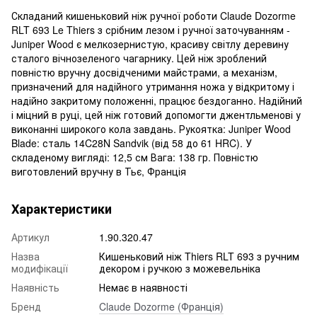
Складаний кишеньковий ніж ручної роботи Claude Dozorme
RLT 693 Le Thiers з срібним лезом і ручної заточуванням -
Juniper Wood є мелкозернистую, красиву світлу деревину
сталого вічнозеленого чагарнику. Цей ніж зроблений
повністю вручну досвідченими майстрами, а механізм,
призначений для надійного утримання ножа у відкритому і
надійно закритому положенні, працює бездоганно. Надійний
і міцний в руці, цей ніж готовий допомогти джентльменові у
виконанні широкого кола завдань. Рукоятка: Juniper Wood
Blade: сталь 14C28N Sandvik (від 58 до 61 HRC). У
складеному вигляді: 12,5 см Вага: 138 гр. Повністю
виготовлений вручну в Тьє, Франція
Характеристики
Артикул
1.90.320.47
Назва
Кишеньковий ніж Thiers RLT 693 з ручним
модифікації
декором і ручкою з можевельніка
Наявність
Немає в наявності
Бренд
Claude Dozorme (Франція)