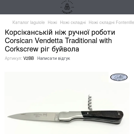
Каталог laguiole
Ножі
Ножі складні
Ножі складні Fontenill
Корсіканській ніж ручної роботи
Corsican Vendetta Traditional with
Corkscrew ріг буйвола
Артикул:
V2BB
Написати відгук