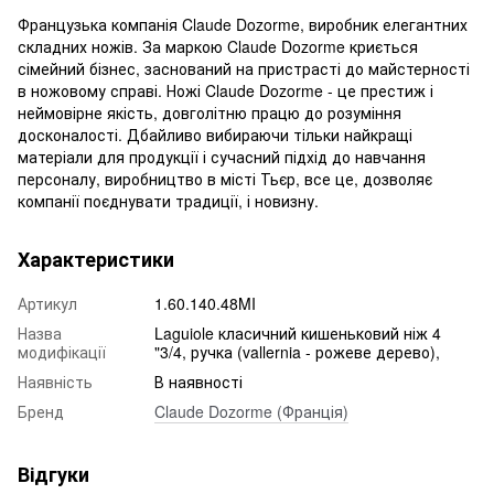
Французька компанія Claude Dozorme, виробник елегантних
складних ножів. За маркою Claude Dozorme криється
сімейний бізнес, заснований на пристрасті до майстерності
в ножовому справі. Ножі Claude Dozorme - це престиж і
неймовірне якість, довголітню працю до розуміння
досконалості. Дбайливо вибираючи тільки найкращі
матеріали для продукції і сучасний підхід до навчання
персоналу, виробництво в місті Тьєр, все це, дозволяє
компанії поєднувати традиції, і новизну.
Характеристики
Артикул
1.60.140.48MI
Назва
Laguiole класичний кишеньковий ніж 4
модифікації
"3/4, ручка (vallernia - рожеве дерево),
Наявність
В наявності
Бренд
Claude Dozorme (Франція)
Відгуки