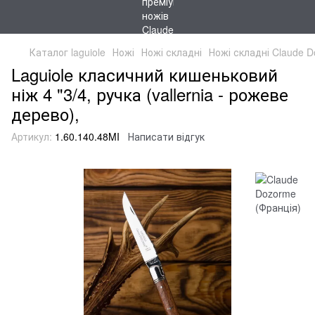
Каталог laguiole
Ножі
Ножі складні
Ножі складні Claude D
Laguiole класичний кишеньковий
ніж 4 "3/4, ручка (vallernia - рожеве
дерево),
Артикул:
1.60.140.48MI
Написати відгук