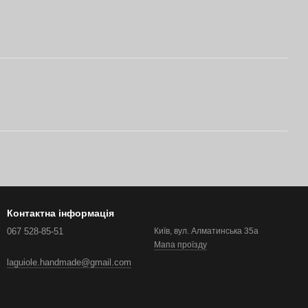
Контактна інформація
067 528-85-51
Київ, вул. Алматинська 35а
Мапа проїзду
laguiole.handmade@gmail.com