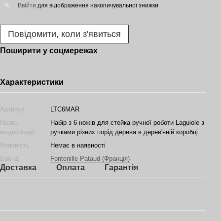
Ввійти
для відображення накопичувальної знижки
%
Повідомити, коли з'явиться
Поширити у соцмережах
Характеристики
Артикул
LTC6MAR
Назва
Набір з 6 ножів для стейка ручної роботи Laguiole з
модифікації
ручками різних порід дерева в дерев'яній коробці
Наявність
Немає в наявності
Бренд
Fontenille Pataud (Франція)
Доставка
Оплата
Гарантія