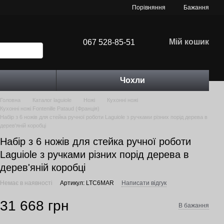
Порівняння
Бажання
Мій кошик
067 528-85-51
Чохли
Головна
Каталог laguiole
Ножі
Кухонні ножі
Кухонні ножі Fontenille Pataud (Франція)
Набір з 6 ножів для стейка ручної роботи Laguiole з ручками різних порід дерева в
дерев'яній коробці
Набір з 6 ножів для стейка ручної роботи
Laguiole з ручками різних порід дерева в
дерев'яній коробці
Немає в наявності
Артикул: LTC6MAR
Написати відгук
31 668 грн
В бажання