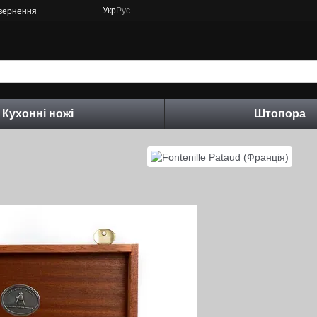
Укр
Рус
овернення
Кухонні ножі
Штопора