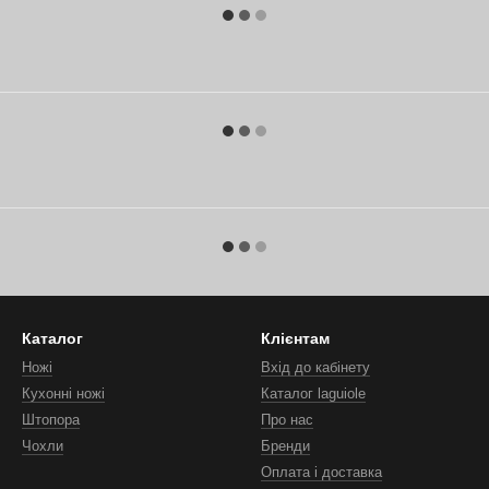
Каталог
Клієнтам
Ножі
Вхід до кабінету
Кухонні ножі
Каталог laguiole
Штопора
Про нас
Чохли
Бренди
Оплата і доставка