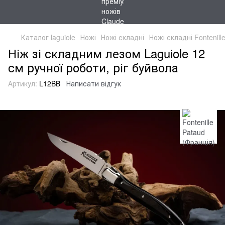
Каталог laguiole
Ножі
Ножі складні
Ножі складні Fontenill
Ніж зі складним лезом Laguiole 12
см ручної роботи, ріг буйвола
Артикул:
L12BB
Написати відгук