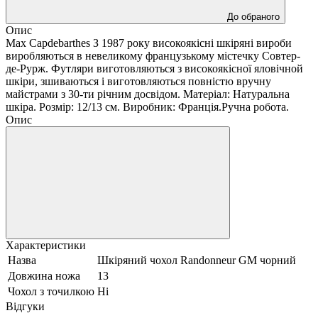
До обраного
Опис
Max Capdebarthes З 1987 року високоякісні шкіряні вироби
виробляються в невеликому французькому містечку Совтер-
де-Рурж. Футляри виготовляються з високоякісної яловічной
шкіри, зшиваються і виготовляються повністю вручну
майстрами з 30-ти річним досвідом. Матеріал: Натуральна
шкіра. Розмір: 12/13 см. Виробник: Франція.Ручна робота.
Опис
Характеристики
Назва
Шкіряний чохол Randonneur GM чорний
Довжина ножа
13
Чохол з точилкою
Ні
Відгуки