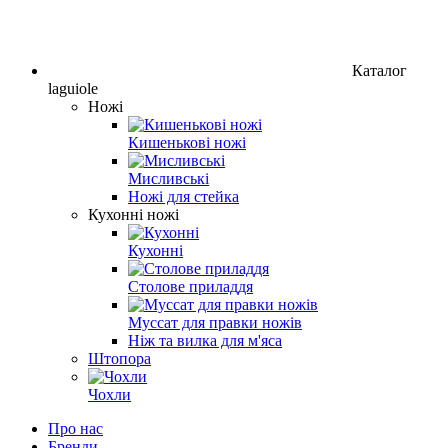
Каталог
laguiole
Ножі
Кишенькові ножі
Мисливські
Ножі для стейка
Кухонні ножі
Кухонні
Столове приладдя
Муссат для правки ножів
Ніж та вилка для м'яса
Штопора
Чохли
Про нас
Бренди