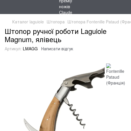
Каталог laguiole
Штопора
Штопора Fontenille Pataud (Фран
Штопор ручної роботи Laguiole
Magnum, ялівець
Артикул:
LMAGG
Написати відгук