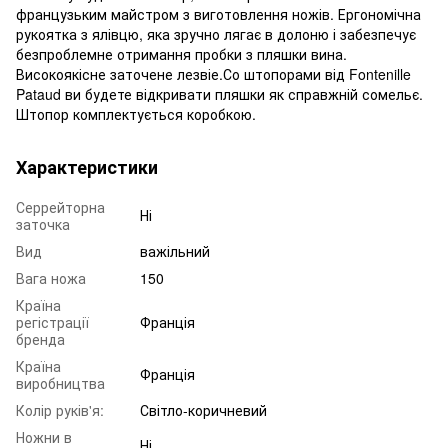
французьким майстром з виготовлення ножів. Ергономічна
рукоятка з ялівцю, яка зручно лягає в долоню і забезпечує
безпроблемне отримання пробки з пляшки вина.
Високоякісне заточене лезвіе.Со штопорами від Fontenille
Pataud ви будете відкривати пляшки як справжній сомельє.
Штопор комплектується коробкою.
Характеристики
Серрейторна
Ні
заточка
Вид
важільний
Вага ножа
150
Країна
регістрації
Франція
бренда
Країна
Франція
виробництва
Колір руків'я:
Світло-коричневий
Ножни в
Ні