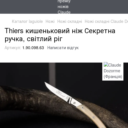
Каталог laguiole
Ножі
Ножі складні
Ножі складні Claude D
Thiers кишеньковий ніж Секретна
ручка, світлий ріг
Артикул:
1.90.098.63
Написати відгук