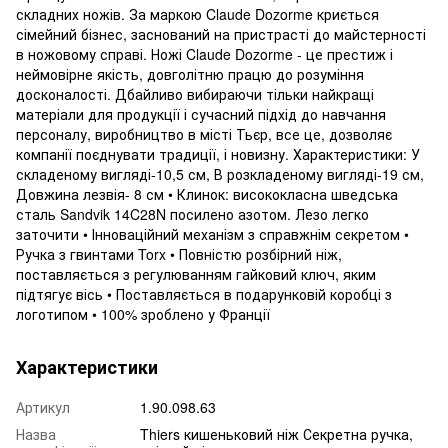
складних ножів. За маркою Claude Dozorme криється
сімейний бізнес, заснований на пристрасті до майстерності
в ножовому справі. Ножі Claude Dozorme - це престиж і
неймовірне якість, довголітню працю до розуміння
досконалості. Дбайливо вибираючи тільки найкращі
матеріали для продукції і сучасний підхід до навчання
персоналу, виробництво в місті Тьєр, все це, дозволяє
компанії поєднувати традиції, і новизну. Характеристики: У
складеному вигляді-10,5 см, В розкладеному вигляді-19 см,
Довжина лезвія- 8 см • Клинок: висококласна шведська
сталь Sandvik 14C28N посилено азотом. Лезо легко
заточити • Інноваційний механізм з справжнім секретом •
Ручка з гвинтами Torx • Повністю розбірний ніж,
поставляється з регулюванням гайковий ключ, яким
підтягує вісь • Поставляється в подарунковій коробці з
логотипом • 100% зроблено у Франції
Характеристики
Артикул
1.90.098.63
Назва
Thiers кишеньковий ніж Секретна ручка,