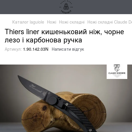
Каталог laguiole
Ножі
Ножі складні
Ножі складні Claude D
Thiers liner кишеньковий ніж, чорне
лезо і карбонова ручка
Артикул:
1.90.142.03N
Написати відгук