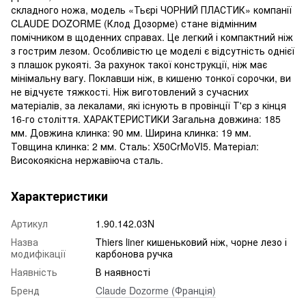
складного ножа, модель «Тьєрі ЧОРНИЙ ПЛАСТИК» компанії
CLAUDE DOZORME (Клод Дозорме) стане відмінним
помічником в щоденних справах. Це легкий і компактний ніж
з гострим лезом. Особливістю це моделі є відсутність однієї
з плашок рукояті. За рахунок такої конструкції, ніж має
мінімальну вагу. Поклавши ніж, в кишеню тонкої сорочки, ви
не відчуєте тяжкості. Ніж виготовлений з сучасних
матеріалів, за лекалами, які існують в провінції Т'єр з кінця
16-го століття. ХАРАКТЕРИСТИКИ Загальна довжина: 185
мм. Довжина клинка: 90 мм. Ширина клинка: 19 мм.
Товщина клинка: 2 мм. Сталь: X50CrMoVI5. Матеріал:
Високоякісна нержавіюча сталь.
Характеристики
Артикул
1.90.142.03N
Назва
Thiers liner кишеньковий ніж, чорне лезо і
модифікації
карбонова ручка
Наявність
В наявності
Бренд
Claude Dozorme (Франція)