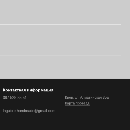
Контактная информация
067 528-85-51
Киев, ул. Алматинская 35а
Карта проезда
laguiole.handmade@gmail.com