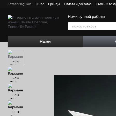
Перейти к основному контенту
Каталог laguiole
О нас
Бренды
Оплата и доставка
Обмен и возв
Контактная информация
Блог
Ножи ручной работы
Ножи