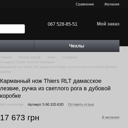
Сравнение
Желания
Мой заказ
067 528-85-51
Чехлы
Главная
Каталог laguiole
Ножи
Складные
Складные Claude Dozorme (Франция)
Карманный нож Thiers RLT дамасское лезвие, ручка из светлого рога в дубовой
коробке
Карманный нож Thiers RLT дамасское
лезвие, ручка из светлого рога в дубовой
коробке
Нет в наличии
Артикул: 5.90.320.63D
Оставить отзыв
17 673 грн
В желания