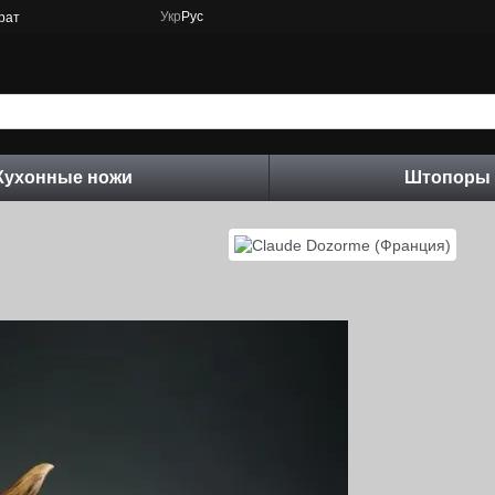
Укр
Рус
рат
Кухонные ножи
Штопоры