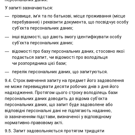
У запиті зазначаються:
прізвище, ім'я та по батькові, місце проживання (місце
перебування) і реквізити документа, що посвідчує особу
суб’єкта персональних даних;
інші відомості, що дають змогу ідентифікувати особу
суб’єкта персональних даних;
відомості про базу персональних даних, стосовно якої
подається запит, чи відомості про володільця
чи розпорядника цієї бази;
перелік персональних даних, що запитуються.
9.4. Строк вивчення запиту на предмет його задоволення
не може перевищувати десяти робочих днів з дня його
надходження. Протягом цього строку володілець бази
персональних даних доводить до відома суб’єкта
персональних даних, що запит буде задоволене або
відповідні персональні дані не підлягають наданню,
із зазначенням підстави, визначеної у відповідному
нормативно-правовому акті.
9.5. Запит задовольняється протягом тридцяти