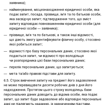
заявника);
найменування, місцезнаходження юридичної особи, яка
подає запит, посада, прізвище, ім'я та по батькові особи,
яка засвідчує запит; підтвердження того, що зміст
запиту відповідає повноваженням юридичної особи (для
юридичної особи — заявника);
прізвище, ім'я та по батькові, а також інші відомості,
що дають змогу ідентифікувати фізичну особу, стосовно
якої робиться запит;
відомості про базу персональних даних, стосовно якої
подається запит, чи відомості про володільця
чи розпорядника цієї бази персональних даних;
перелік персональних даних, що запитуються;
мета та/або правові підстави для запиту.
6.5. Строк вивчення запиту на предмет його задоволення
не може перевищувати десяти робочих днів з дня його
надходження. Протягом цього строку володілець бази
персональних даних доводить до відома особи, яка подає
запит, що запит буде задоволене або відповідні персональні
дані не підлягають наданню, із зазначенням підстави,