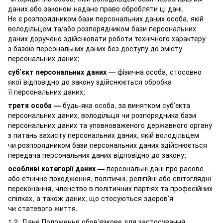
даних або законом надано право обробляти ці дані.
Не є розпорядником бази персональних даних особа, якій
володільцем та/або розпорядником бази персональних
даних доручено здійснювати роботи технічного характеру
з базою персональних даних без доступу до змісту
персональних даних;
суб’єкт персональних даних —
фізична особа, стосовно
якої відповідно до закону здійснюється обробка
її персональних даних;
третя особа —
будь-яка особа, за винятком суб’єкта
персональних даних, володільця чи розпорядника бази
персональних даних та уповноваженого державного органу
з питань захисту персональних даних, якій володільцем
чи розпорядником бази персональних даних здійснюється
передача персональних даних відповідно до закону;
особливі категорії даних —
персональні дані про расове
або етнічне походження, політичні, релігійні або світоглядні
переконання, членство в політичних партіях та професійних
спілках, а також даних, що стосуються здоров’я
чи статевого життя.
1.2. Дане Положення обов’язкове для застосування