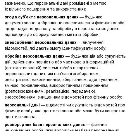
зазначено, що персональні дані розміщені з метою
їх вільного поширення та використання);
згода суб’єкта персональних даних
— будь-яке
документоване, добровільне волевиявлення фізичної особи
щодо надання дозволу на обробку її персональних даних
відповідно до сформульованої мети їх обробки;
знеособлення персональних даних
— вилучення
відомостей, які дають змогу ідентифікувати особу;
обробка персональних даних —
будь-яка дія або сукупність
дій, здійснених повністю або частково в інформаційній
(автоматизованій) системі та/або в картотеках
персональних даних, які пов’язані зі збиранням,
реєстрацією, накопиченням, зберіганням, адаптуванням,
зміною, поновленням, використанням і поширенням
(розповсюдженням, реалізацією, передачею),
знеособленням, знищенням відомостей про фізичну особу;
персональні дані —
відомості чи сукупність відомостей про
фізичну особу, яка ідентифікована або може бути конкретно
ідентифікована;
розпорядник бази персональних даних —
фізична
чи юридична особа, якій володільцем бази персональних