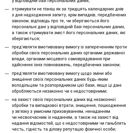
у відповідній базі персональних даних;
отримувати не пізніш як за тридцять календарних днів
з дня надходження запиту, крім випадків, передбачених
законом, відповідь про те, чи зберігаються його
персональні дані у відповідній базі персональних даних,
а також отримувати зміст його персональних даних, які
зберігаються;
пред'являти вмотивовану вимогу із запереченням проти
обробки своїх персональних даних органами державної
влади, органами місцевого самоврядування при
здійсненні їхніх повноважень, передбачених законом;
пред'являти вмотивовану вимогу щодо зміни або
знищення своїх персональних даних будь-яким
володільцем та розпорядником цієї бази, якщо ці дані
обробляються незаконно чи є недостовірними;
на захист своїх персональних даних від незаконної
обробки та випадкової втрати, знищення, пошкодження
у зв'язку з умисним приховуванням, ненаданням
чи несвоєчасним їх наданням, а також на захист від
надання відомостей, що є недостовірними чи ганьблять
честь, гідність та ділову репутацію фізичної особи;