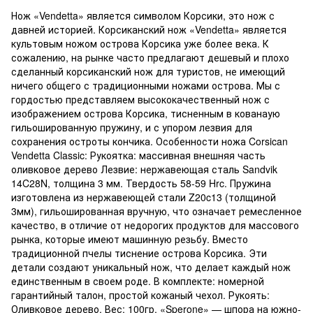
Нож «Vendetta» является символом Корсики, это нож с
давней историей. Корсиканский нож «Vendetta» является
культовым ножом острова Корсика уже более века. К
сожалению, на рынке часто предлагают дешевый и плохо
сделанный корсиканский нож для туристов, не имеющий
ничего общего с традиционными ножами острова. Мы с
гордостью представляем высококачественный нож с
изображением острова Корсика, тисненным в кованаую
гильошированную пружину, и с упором лезвия для
сохранения остроты кончика. Особенности ножа Corsican
Vendetta Classic: Рукоятка: массивная внешняя часть
оливковое дерево Лезвие: нержавеющая сталь Sandvik
14C28N, толщина 3 мм. Твердость 58-59 Hrc. Пружина
изготовлена из нержавеющей стали Z20c13 (толщиной
3мм), гильошированная вручную, что означает ремесленное
качество, в отличие от недорогих продуктов для массового
рынка, которые имеют машинную резьбу. Вместо
традиционной пчелы тиснение острова Корсика. Эти
детали создают уникальный нож, что делает каждый нож
единственным в своем роде. В комплекте: номерной
гарантийный талон, простой кожаный чехол. Рукоять:
Оливковое дерево. Вес: 100гр. «Sperone» — шпора на южно-