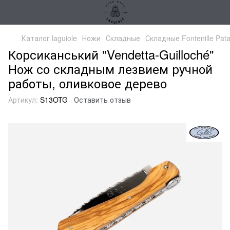
Каталог laguiole
Ножи
Складные
Складные Fontenille Pat
Корсиканський "Vendetta-Guilloché"
Нож со складным лезвием ручной
работы, оливковое дерево
Артикул:
S13OTG
Оставить отзыв