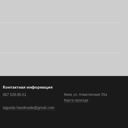
Контактная информация
067 528-85-51
Киев, ул. Алматинская 35а
Карта проезда
laguiole.handmade@gmail.com