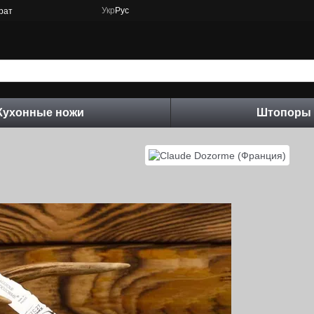
Укр
Рус
рат
Кухонные ножи
Штопоры