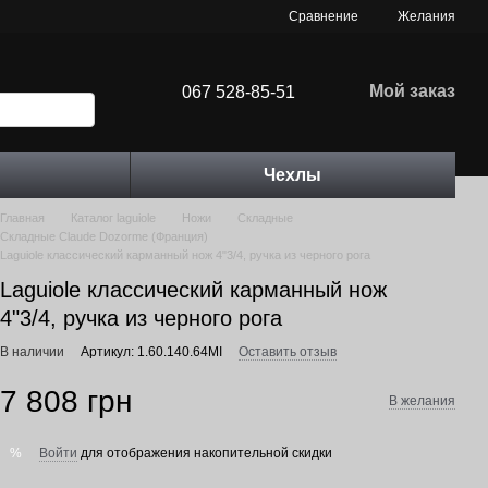
Сравнение
Желания
Мой заказ
067 528-85-51
Чехлы
Главная
Каталог laguiole
Ножи
Складные
Складные Claude Dozorme (Франция)
Laguiole классический карманный нож 4"3/4, ручка из черного рога
Laguiole классический карманный нож
4"3/4, ручка из черного рога
В наличии
Артикул: 1.60.140.64MI
Оставить отзыв
7 808 грн
В желания
Войти
для отображения накопительной скидки
%