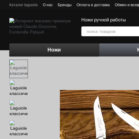
Перейти к основному контенту
Каталог laguiole
О нас
Бренды
Оплата и доставка
Обмен и возв
Контактная информация
Блог
Ножи ручной работы
Ножи