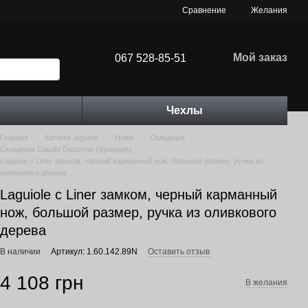
Сравнение
Желания
Мой заказ
067 528-85-51
Чехлы
Главная
Каталог laguiole
Ножи
Складные
Складные Claude Dozorme (Франция)
Laguiole с Liner замком, черный карманный нож, большой размер, ручка из
оливкового дерева
Laguiole с Liner замком, черный карманный
нож, большой размер, ручка из оливкового
дерева
В наличии
Артикул: 1.60.142.89N
Оставить отзыв
4 108 грн
В желания