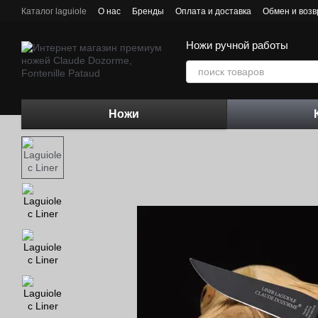
Перейти к основному контенту
Каталог laguiole
О нас
Бренды
Оплата и доставка
Обмен и возв
Контактная информация
Блог
Ножи ручной работы
Ножи