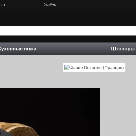
Укр
Рус
рат
Кухонные ножи
Штопоры