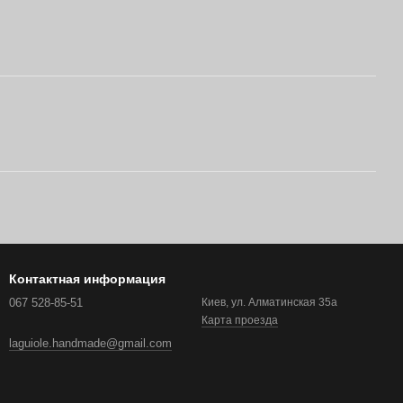
Контактная информация
067 528-85-51
Киев, ул. Алматинская 35а
Карта проезда
laguiole.handmade@gmail.com