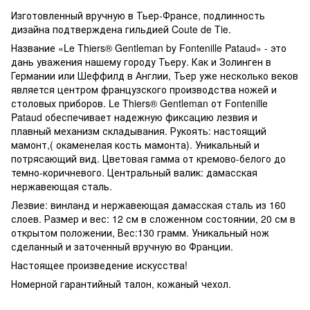
Изготовленный вручную в Тьер-Франсе, подлинность
дизайна подтверждена гильдией Coute de Tie.
Название «Le Thiers® Gentleman by Fontenille Pataud» - это
дань уважения нашему городу Тьеру. Как и Золинген в
Германии или Шеффилд в Англии, Тьер уже несколько веков
является центром французского производства ножей и
столовых приборов. Le Thiers® Gentleman от Fontenille
Pataud обеспечивает надежную фиксацию лезвия и
плавный механизм складывания. Рукоять: настоящий
мамонт,( окаменелая кость мамонта). Уникальный и
потрясающий вид. Цветовая гамма от кремово-белого до
темно-коричневого. Центральный валик: дамасская
нержавеющая сталь.
Лезвие: винланд и нержавеющая дамасская сталь из 160
слоев. Размер и вес: 12 см в сложенном состоянии, 20 см в
открытом положении, Вес:130 грамм. Уникальный нож
сделанный и заточенный вручную во Франции.
Настоящее произведение искусства!
Номерной гарантийный талон, кожаный чехол.