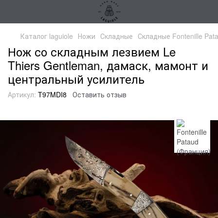
Каталог laguiole
Ножи
Складные
Складные Fontenille Pat
Нож со складным лезвием Le
Thiers Gentleman, дамаск, мамонт и
центральный усилитель
Артикул:
T97MDI8
Оставить отзыв