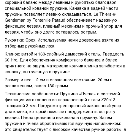
хороший баланс между лезвием и рукоятью благодаря
специальной кованой пружине. Канавка в задней части
пружины позволяет лезвию складываться. Le Thiers ®
Gentleman by Fontenille Pataud обеспечивает надежную
фиксацию лезвия, плавный механизм и прочный упор для
лезвия, чтобы оно долго оставалось острым.
Рукоятка: Орех. Используемая нами древесина взята из
отборных ружейных лож.
Клинок: витой и 160-слойный дамасский сталь. Твердость:
60 Hrc. Для обеспечения комфортного баланса и более
приятного на ощупь материала кончик клинка загибается в
канавку, выточенную в пружине.
Размер и вес: 12 см в сложенном состоянии, 20 см в
разложенном, около 130 грамм.
Технические особенности: Пружина «Пчела» с системой
фиксации изготовлена ​​из нержавеющей стали Z20c13
толщиной 3 мм. Предусмотрен прочный закаленный упор
для клинка, который помогает поддерживать остроту
лезвия. Пчела цельная и выкована в пружину. Затем
пружина и пчела обрабатываются вручную напильником:
это свидетельствует о высоком качестве ручной работы, в