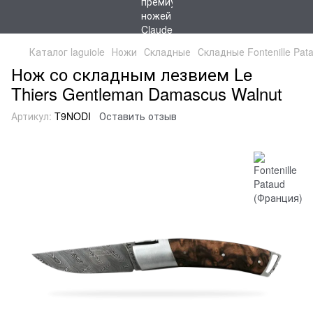
Каталог laguiole
Ножи
Складные
Складные Fontenille Pat
Нож со складным лезвием Le
Thiers Gentleman Damascus Walnut
Артикул:
T9NODI
Оставить отзыв