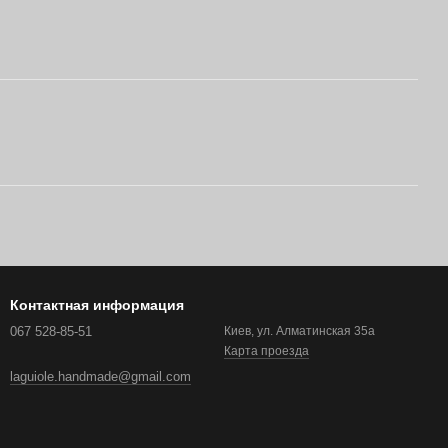
Контактная информация
067 528-85-51
Киев, ул. Алматинская 35а
Карта проезда
laguiole.handmade@gmail.com