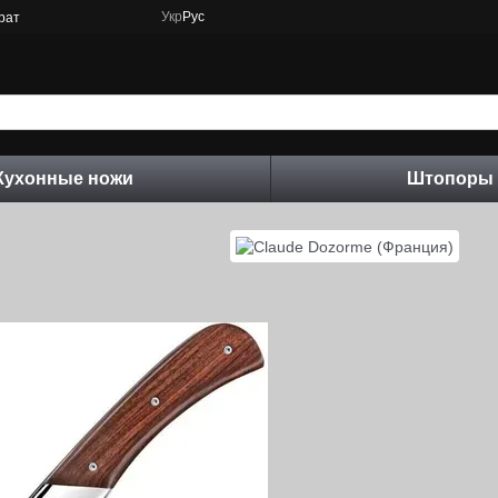
Укр
Рус
рат
Кухонные ножи
Штопоры