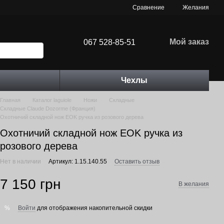
Сравнение
Желания
Мой заказ
067 528-85-51
Чехлы
Главная
Каталог laguiole
Ножи
Складные
Складные Claude Dozorme (Франция)
Охотничий складной нож EOK ручка из розового дерева
Охотничий складной нож EOK ручка из
розового дерева
Нет в наличии
Артикул: 1.15.140.55
Оставить отзыв
7 150 грн
В желания
Войти
для отображения накопительной скидки
%