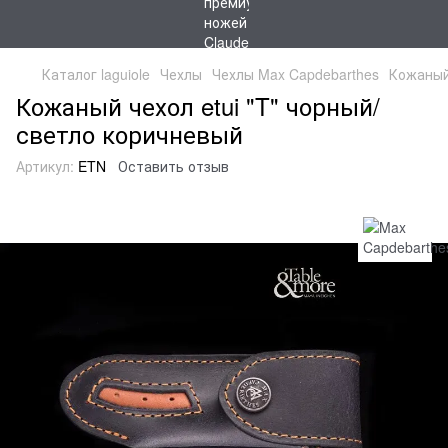
Каталог laguiole
Чехлы
Чехлы Max Capdebarthes
Кожаный 
Кожаный чехол etui "T" чорный/
светло коричневый
Артикул:
ETN
Оставить отзыв