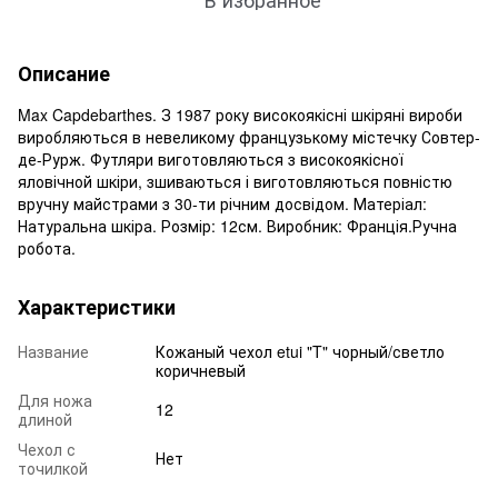
Описание
Max Capdebarthes. З 1987 року високоякісні шкіряні вироби
виробляються в невеликому французькому містечку Совтер-
де-Рурж. Футляри виготовляються з високоякісної
яловічной шкіри, зшиваються і виготовляються повністю
вручну майстрами з 30-ти річним досвідом. Матеріал:
Натуральна шкіра. Розмір: 12см. Виробник: Франція.Ручна
робота.
Характеристики
Название
Кожаный чехол etui "T" чорный/светло
коричневый
Для ножа
12
длиной
Чехол с
Нет
точилкой