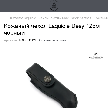
Каталог laguiole
Чехлы
Чехлы Max Capdebarthes
Кожаный
Кожаный чехол Laquiole Desy 12см
чорный
Артикул:
LGDES12N
Оставить отзыв