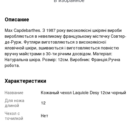
Описание
Max Capdebarthes. З 1987 року високоякісні шкіряні вироби
виробляються в невеликому французькому містечку Совтер-
де-Рурж. Футляри виготовляються з високоякісної
яловічной шкіри, зшиваються і виготовляються повністю
вручну майстрами з 30-ти річним досвідом. Матеріал:
Натуральна шкіра. Розмір: 12см. Виробник: Франція.Ручна
робота.
Характеристики
Название
Кожаный чехол Laquiole Desy 12см чорный
Для ножа
12
длиной
Чехол с
Нет
точилкой