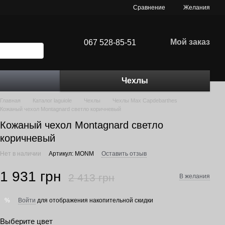
Сравнение
Желания
Мой заказ
067 528-85-51
Чехлы
Главная
Каталог laguiole
Чехлы
Чехлы Max Capdebarthes
Кожаный чехол Montagnard светло коричневый
Кожаный чехол Montagnard светло
коричневый
Нет в наличии
Артикул: MONM
Оставить отзыв
1 931 грн
2 413 грн
В желания
Войти
для отображения накопительной скидки
%
Выберите цвет