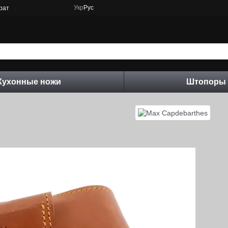
Укр
Рус
рат
Кухонные ножи
Штопоры