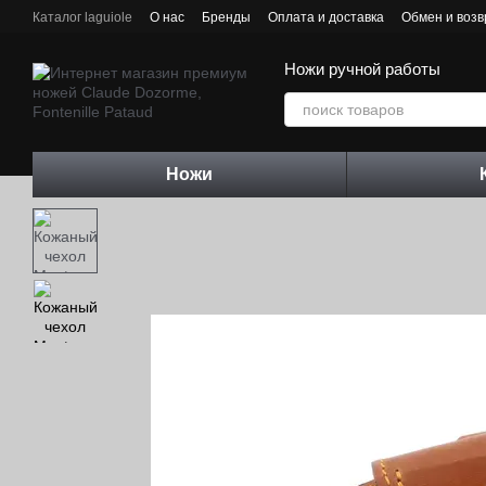
Перейти к основному контенту
Каталог laguiole
О нас
Бренды
Оплата и доставка
Обмен и возв
Контактная информация
Блог
Ножи ручной работы
Ножи