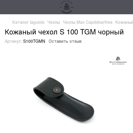
Каталог laguiole
Чехлы
Чехлы Max Capdebarthes
Кожаный
Кожаный чехол S 100 TGM чорный
Артикул:
S100TGMN
Оставить отзыв