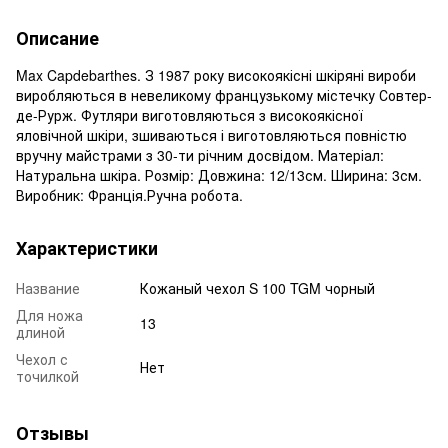
Описание
Max Capdebarthes. З 1987 року високоякісні шкіряні вироби
виробляються в невеликому французькому містечку Совтер-
де-Рурж. Футляри виготовляються з високоякісної
яловічной шкіри, зшиваються і виготовляються повністю
вручну майстрами з 30-ти річним досвідом. Матеріал:
Натуральна шкіра. Розмір: Довжина: 12/13см. Ширина: 3см.
Виробник: Франція.Ручна робота.
Характеристики
Название
Кожаный чехол S 100 TGM чорный
Для ножа
13
длиной
Чехол с
Нет
точилкой
Отзывы