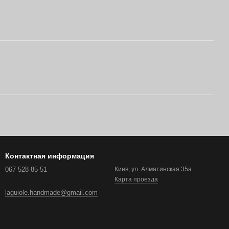
Контактная информация
067 528-85-51
Киев, ул. Алматинская 35а
Карта проезда
laguiole.handmade@gmail.com