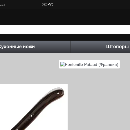
Укр
Рус
рат
Кухонные ножи
Штопоры