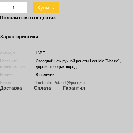
Купить
Поделиться в соцсетях
Характеристики
Артикул
L6BF
Название
Складной нож ручной работы Laguiole "Nature",
модификации
дерево твердых пород
Наличие
В наличии
Бренд
Fontenille Pataud (Франция)
Доставка
Оплата
Гарантия