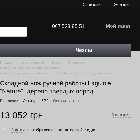
Сравнение
Желания
Мой заказ
067 528-85-51
Чехлы
Главная
Каталог laguiole
Ножи
Складные
Складные Fontenille Pataud (Франция)
Складной нож ручной работы Laguiole "Nature", дерево твердых пород
Складной нож ручной работы Laguiole
"Nature", дерево твердых пород
В наличии
Артикул: L6BF
Оставить отзыв
13 052 грн
В желания
Войти
для отображения накопительной скидки
%