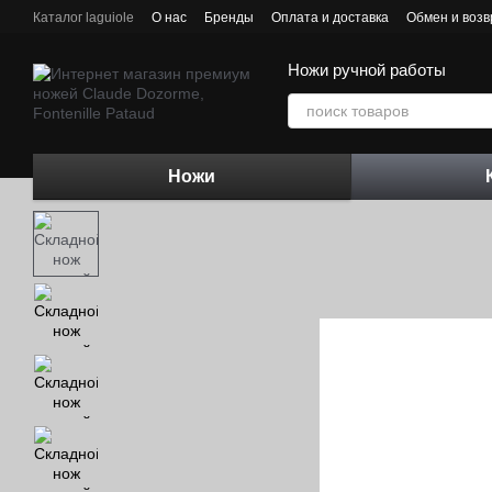
Перейти к основному контенту
Каталог laguiole
О нас
Бренды
Оплата и доставка
Обмен и возв
Контактная информация
Блог
Ножи ручной работы
Ножи