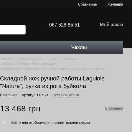
Сравнение
Желания
Мой заказ
067 528-85-51
Чехлы
Главная
Каталог laguiole
Ножи
Складные
Складные Fontenille Pataud (Франция)
Складной нож ручной работы Laguiole "Nature", ручка из рога буйвола
Складной нож ручной работы Laguiole
"Nature", ручка из рога буйвола
В наличии
Артикул: L67BB
Оставить отзыв
13 468 грн
В желания
Войти
для отображения накопительной скидки
%