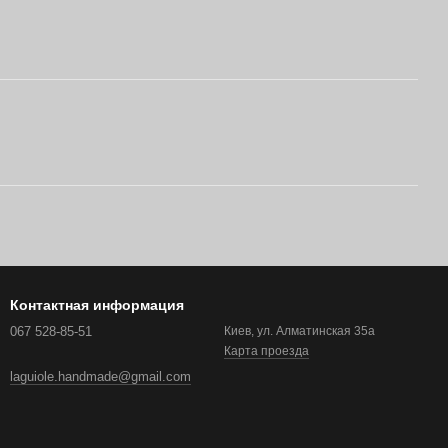
Контактная информация
067 528-85-51
Киев, ул. Алматинская 35а
Карта проезда
laguiole.handmade@gmail.com