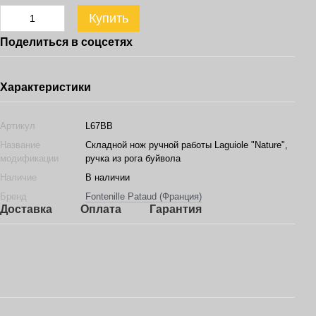
Купить
Поделиться в соцсетях
Характеристики
Артикул
L67BB
Название
Складной нож ручной работы Laguiole "Nature",
модификации
ручка из рога буйвола
Наличие
В наличии
Бренд
Fontenille Pataud (Франция)
Доставка
Оплата
Гарантия