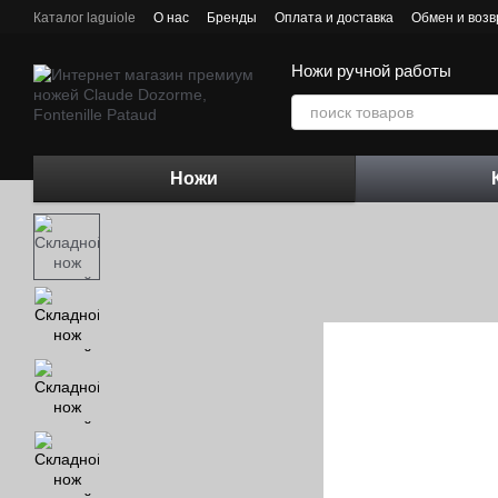
Перейти к основному контенту
Каталог laguiole
О нас
Бренды
Оплата и доставка
Обмен и возв
Контактная информация
Блог
Ножи ручной работы
Ножи