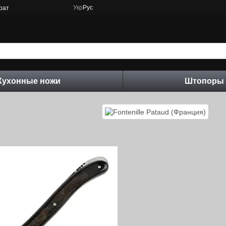
Укр
Рус
рат
Кухонные ножи
Штопоры