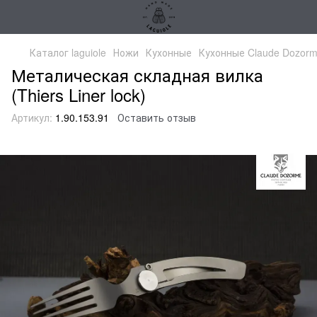
Каталог laguiole
Ножи
Кухонные
Кухонные Claude Dozorm
Металическая складная вилка
(Thiers Liner lock)
Артикул:
1.90.153.91
Оставить отзыв