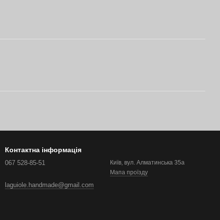
Контактна інформація
067 528-85-51
Київ, вул. Алматинська 35а
Мапа проїзду
laguiole.handmade@gmail.com