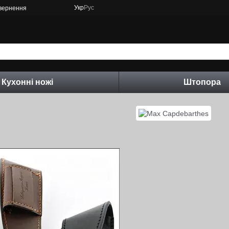
Укр
Рус
овернення
Кухонні ножі
Штопора