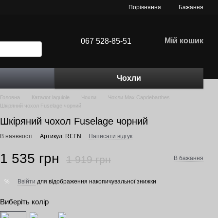
Порівняння
Бажання
Мій кошик
067 528-85-51
Чохли
Головна
Каталог laguiole
Чохли
Чохли Max Capdebarthes
Шкіряний чохол Fuselage чорний
Шкіряний чохол Fuselage чорний
В наявності
Артикул: REFN
Написати відгук
1 535 грн
1 919 грн
В бажання
Ввійти
для відображення накопичувальної знижки
%
Виберіть колір