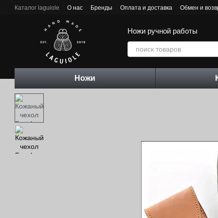
Перейти к основному контенту
Каталог laguiole
О нас
Бренды
Оплата и доставка
Обмен и возв
Контактная информация
Блог
Ножи ручной работы
Ножи