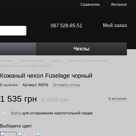
Сравнение
Желания
Мой заказ
067 528-85-51
Чехлы
Главная
Каталог laguiole
Чехлы
Чехлы Max Capdebarthes
Кожаный чехол Fuselage чорный
Кожаный чехол Fuselage чорный
В наличии
Артикул: REFN
Оставить отзыв
1 535 грн
1 919 грн
В желания
Войти
для отображения накопительной скидки
%
Выберите цвет