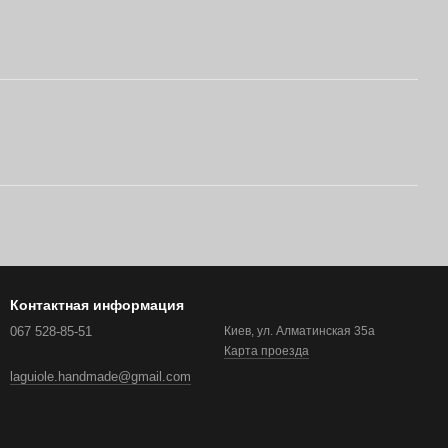
Контактная информация
067 528-85-51
Киев, ул. Алматинская 35а
Карта проезда
laguiole.handmade@gmail.com