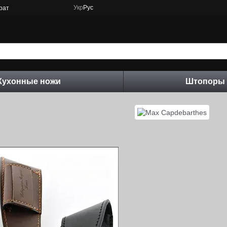
Укр
Рус
рат
Кухонные ножи
Штопоры