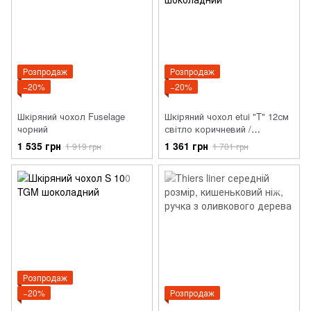
Розпродаж
Розпродаж
−20%
−20%
Шкіряний чохол Fuselage
Шкіряний чохол etui "T" 12см
чорний
світло коричневий /
шоколадний
1 535 грн
1 361 грн
1 919 грн
1 701 грн
Розпродаж
−20%
Розпродаж