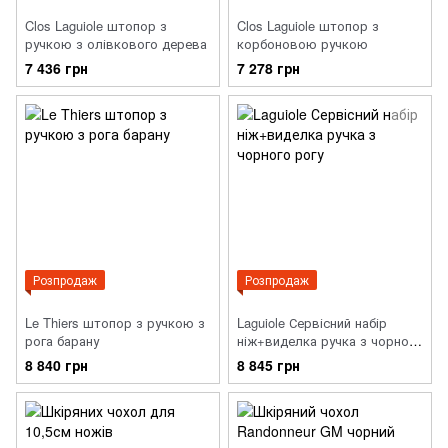
Clos Laguiole штопор з
Clos Laguiole штопор з
ручкою з олівкового дерева
корбоновою ручкою
7 436 грн
7 278 грн
Розпродаж
Розпродаж
Le Thiers штопор з ручкою з
Laguiole Сервісний набір
рога барану
ніж+виделка ручка з чорного
рогу
8 840 грн
8 845 грн