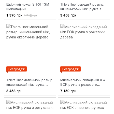
Шкіряний чохол S 100 TGM
Thiers liner середній розмір,
шоколадний
кишеньковий ніж, ручка з
оливкового дерева
1 370 грн
3 458 грн
1 712 грн
Розпродаж
Розпродаж
Thiers liner маленький розмір,
Мисливський складаний ніж
кишеньковий ніж, ручка
EOK ручка з рожевого
екзотичне дерево
дерева
3 458 грн
7 150 грн