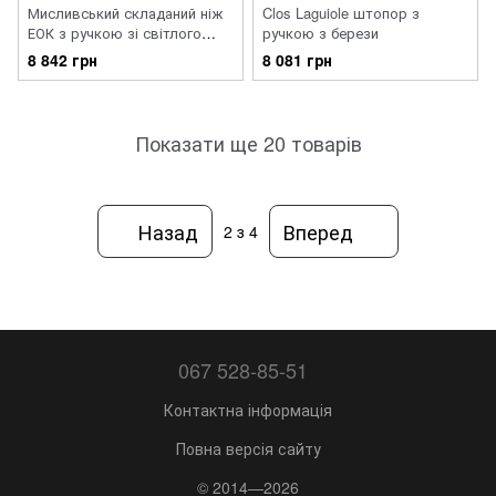
Мисливський складаний ніж
Clos Laguiole штопор з
ЕОК з ручкою зі світлого
ручкою з берези
рогу
8 842 грн
8 081 грн
Показати ще 20 товарів
Назад
Вперед
2
з 4
067 528-85-51
Контактна інформація
Повна версія сайту
© 2014—2026