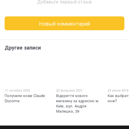
Добавьте первый отзыв
Новый комментарий
Другие записи
11 октября 2023
22 февраля 2021
23 июля 2019
Получили ножи Claude
Відкриття нового
Как выбрат
Dozorme
магазину за адресою м.
нож?
Київ, вул. Андрія
Малишка, 39